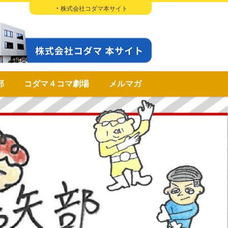
株式会社コダマ本サイト
部
コダマ４コマ劇場
メルマガ