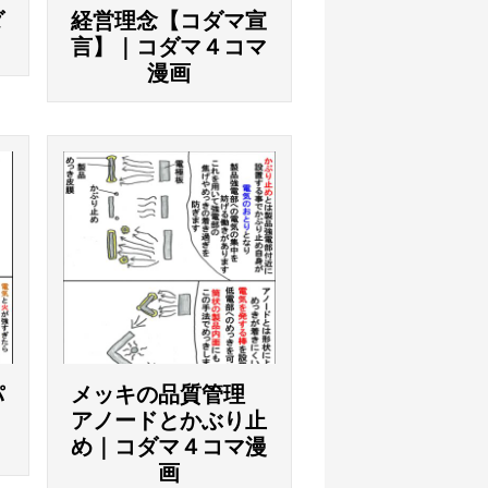
ダ
経営理念【コダマ宣
言】｜コダマ４コマ
漫画
パ
メッキの品質管理
｜
アノードとかぶり止
め｜コダマ４コマ漫
画