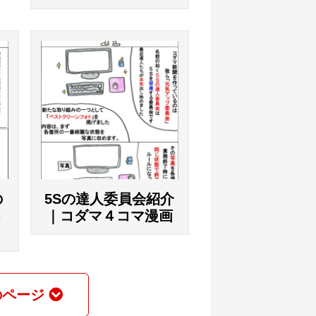
の
5Sの達人委員会紹介
４
｜コダマ４コマ漫画
のページ