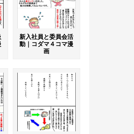
扱
新入社員と委員会活
漫
動｜コダマ４コマ漫
画