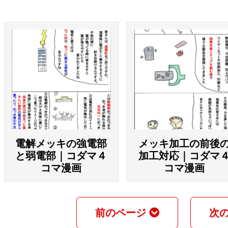
電解メッキの強電部
メッキ加工の前後
と弱電部｜コダマ４
加工対応｜コダマ
コマ漫画
コマ漫画
前のページ
次