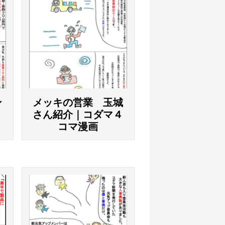
ン
メッキの営業 玉城
｜
さん紹介｜コダマ４
コマ漫画