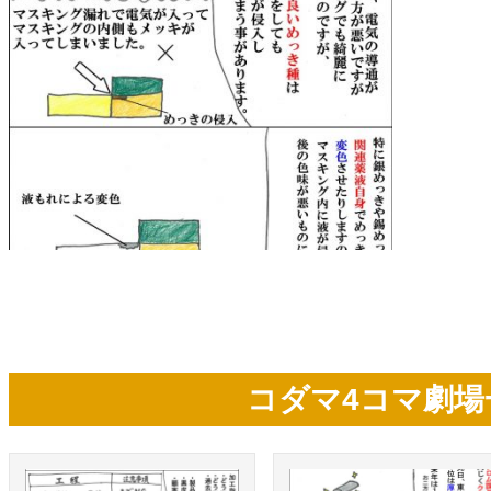
コダマ4コマ劇場