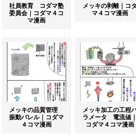
社員教育 コダマ塾
メッキの剥離｜コ
委員会｜コダマ４コ
マ４コマ漫画
マ漫画
メッキの品質管理
メッキ加工の工程
振動バレル｜コダマ
ラメータ 電流値
４コマ漫画
コダマ４コマ漫画