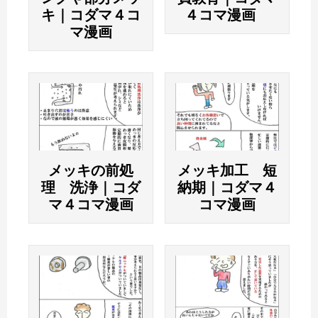
キ｜コダマ４コ
４コマ漫画
マ漫画
メッキの前処
メッキ加工 短
理 洗浄｜コダ
納期｜コダマ４
マ４コマ漫画
コマ漫画