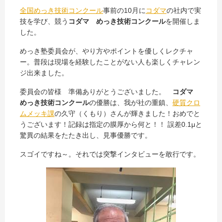
全国めっき技術コンクール
事前の10月に
コダマ
の社内で実
技を学び、競う
コダマ めっき技術コンクール
を開催しま
した。
めっき塾委員会が、やり方やポイントを優しくレクチャ
ー。普段は現場を経験したことがない人も楽しくチャレン
ジ出来ました。
委員会の皆様 準備ありがとうございました。
コダマ
めっき技術コンクール
の優勝は、我が社の重鎮、
硬質クロ
ムメッキ課
の久守（くもり）さんが輝きました！おめでと
うございます！記録は指定の膜厚から何と！！ 誤差0.1μと
驚異の結果をたたき出し、見事優勝です。
スゴイですね～。それでは突撃インタビューを敢行です。