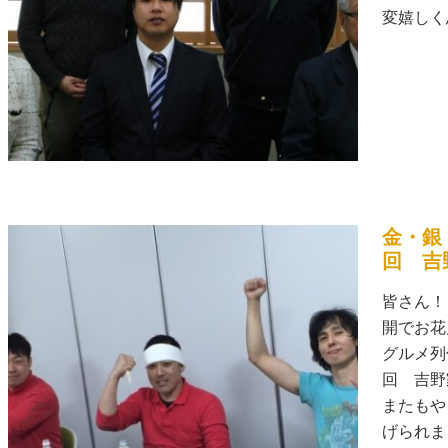
変嬉しく思
金・銀
回 吉
皆さん！
開でお花
グルメ列
回 吉野
またもや
げられまし