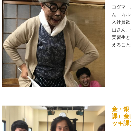
コダマ 
ん カル
入社員歓
山さん、
実習生と
えることが
金・銀
課）金
ッキ課