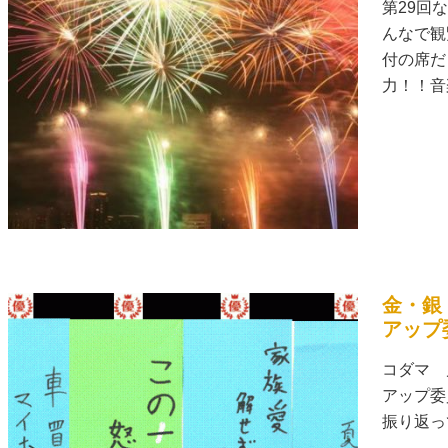
第29回
んなで観
付の席だ
力！！音楽
金・銀
アップ
コダマ 
アップ委
振り返っ