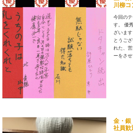
川柳コ
今回のテ
す。 優
ざいます
とうござ
れた、営
ーをさせて
金・銀
社員歓