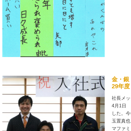
金・銀
29年
社長メッ
4月1日
した。今
玉置真也
マファミ