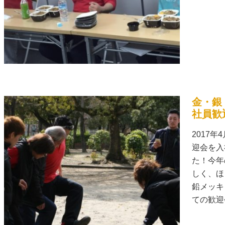
金・銀
社員歓
2017
迎会を入
た！今年
しく、ほ
鉛メッキ
ての歓迎会