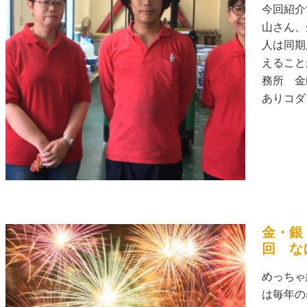
今回紹介
山さん、
人は同期
えること
務所 金
ありコダマ
金・銀
回 な
めっちゃ
は毎年の