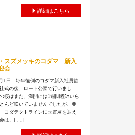
詳細はこちら
・スズメッキのコダマ 新入
迎会
年4月1日 毎年恒例のコダマ新入社員歓
社式の後、ロート公園で行いまし
の桜はまだ、満開には1週間程遅いら
とんど咲いていませんでしたが、亜
 コダテクトラインに玉置君を迎え
は、[…..]