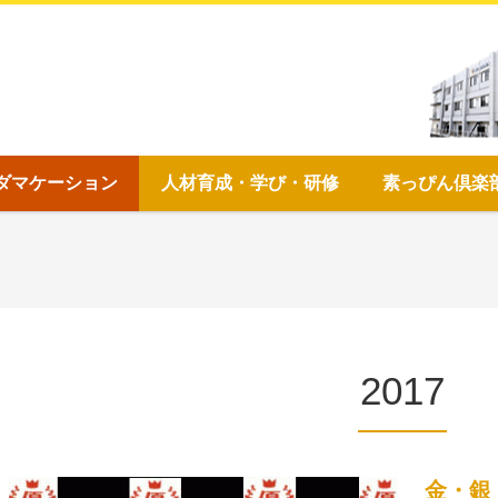
ダマケーション
人材育成・学び・研修
素っぴん倶楽
2017
金・銀