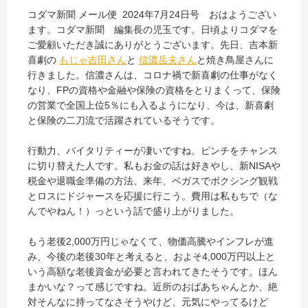
コダマ新聞 メール便 2024年7月24日号 おはようござい
ます。コダマ新聞 編集長の児玉です。日頃よりコダマを
ご愛顧いただき誠にありがとうございます。先日、吉本新
喜劇の
もじゃ吉田さん
と
信濃岳夫さん
と焼き鳥屋さんに
行きました。信濃さんは、コロナ禍で新喜劇の仕事がなく
なり、FPの資格や金融や保険の資格をとりまくって、保険
の営業で全国上位5％にも入るようになり、今は、新喜劇
と保険の二刀流で活躍されているそうです。
行動力、バイタリティーが凄いですね。ピンチをチャンス
に切り替えた人です。私もお金の話は好きやし、新NISAや
税金や退職金準備の方法、来年、ベガスでボクシング観戦
とロスにドジャースを応援に行こう。費用は私もちで（な
んでやねん！）っという話で盛り上がりました。
もう老後2,000万円じゃなくて、物価高騰やインフレが進
み、今後の老後30年と考えると、およそ4,000万円以上と
いう高額な老後資金が必要と言われてきたそうです。ほん
まかいな？って感じですね。近所のおばあちゃんとか、絶
対そんなに持ってなさそうやけど、元気にやってるけど